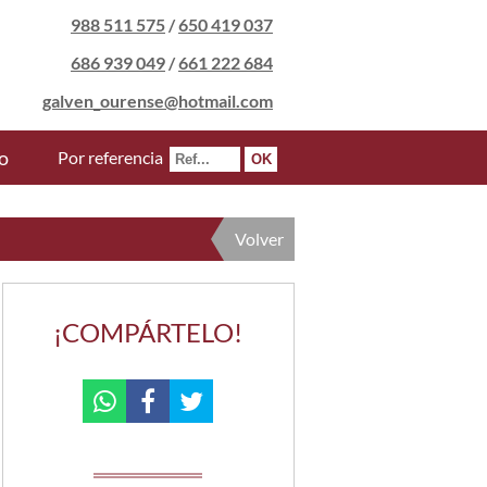
988 511 575
/
650 419 037
686 939 049
/
661 222 684
galven_ourense@hotmail.com
o
Por referencia
Volver
¡COMPÁRTELO!