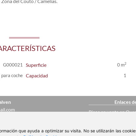
a Zona del Couto / Camelias.
ARACTERÍSTICAS
2
G000021
Superficie
0 m
 para coche
Capacidad
1
alven
Enlaces d
ail.com
Pisos en venta en Our
 037
Casas en venta en Ou
nformación que ayuda a optimizar su visita. No se utilizarán las cook
ajo