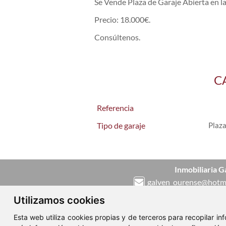
Se Vende Plaza de Garaje Abierta en l
Precio: 18.000€.
Consúltenos.
C
Referencia
Tipo de garaje
Plaza
Inmobiliaria G
galven_ourense@hotm
988 511 575
/
650 419
Utilizamos cookies
Fax. 988 219 521
Esta web utiliza cookies propias y de terceros para recopilar i
Calle progreso Nº 68 b