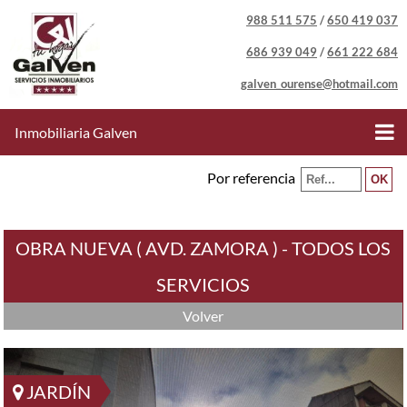
988 511 575
/
650 419 037
686 939 049
/
661 222 684
galven_ourense@hotmail.com
Inmobiliaria Galven
Por referencia
OBRA NUEVA ( AVD. ZAMORA ) - TODOS LOS
SERVICIOS
Volver
JARDÍN