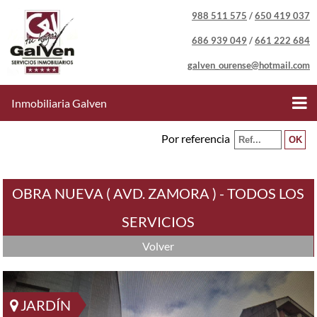
988 511 575
/
650 419 037
686 939 049
/
661 222 684
galven_ourense@hotmail.com
Inmobiliaria Galven
Por referencia
OBRA NUEVA ( AVD. ZAMORA ) - TODOS LOS
SERVICIOS
Volver
JARDÍN