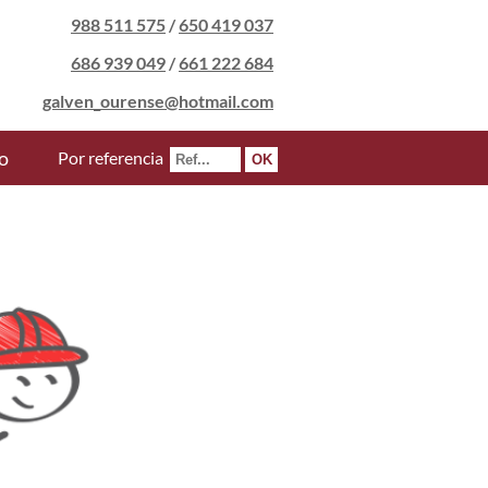
988 511 575
/
650 419 037
686 939 049
/
661 222 684
galven_ourense@hotmail.com
o
Por referencia