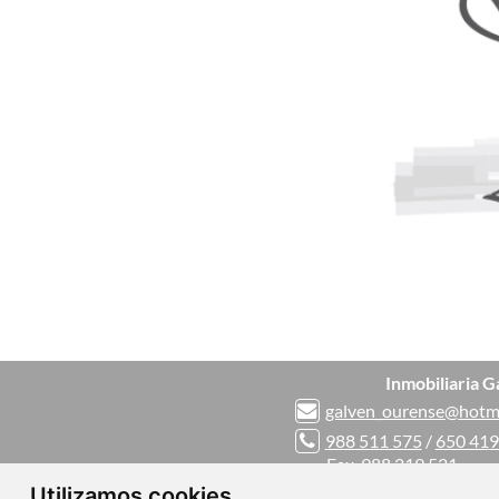
Inmobiliaria G
galven_ourense@hotm
988 511 575
/
650 419
Fax. 988 219 521
Calle progreso Nº 68 b
Utilizamos cookies