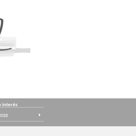
e interés
ense
rense