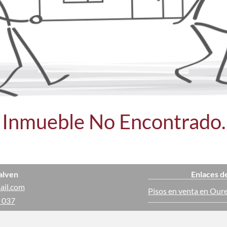
Inmueble No Encontrado.
alven
Enlaces d
ail.com
Pisos en venta en Our
 037
Casas en venta en Ou
ajo