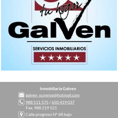
Inmobiliaria Galven
galven_ourense@hotmail.com
988 511 575
/
650 419 037
Fax. 988 219 521
Calle progreso Nº 68 bajo